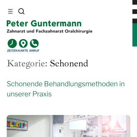
Zum
Inhalt
springen
ZEITEN
KARTE
ANRUF
Kategorie:
Schonend
Schonende Behandlungsmethoden in
unserer Praxis