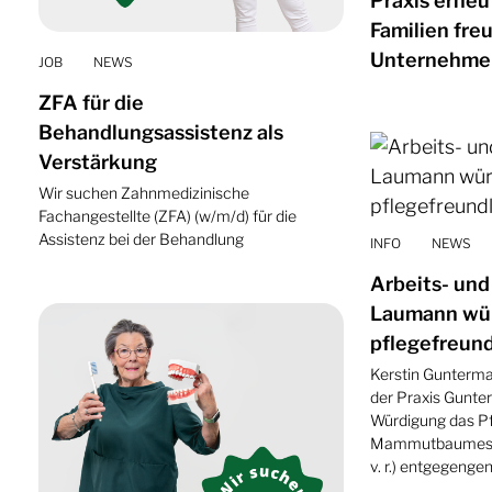
Praxis erneut
Familien fre
Unternehme
JOB
NEWS
ZFA für die
Behandlungsassistenz als
Verstärkung
Wir suchen Zahnmedizinische
Fachangestellte (ZFA) (w/m/d) für die
Assistenz bei der Behandlung
INFO
NEWS
Arbeits- und
Laumann wü
pflegefreund
Kerstin Gunterma
der Praxis Gunterm
Würdigung das Pf
Mammutbaumes v
v. r.) entgegeng