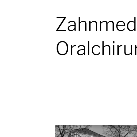
Zahnmedi
Oralchiru