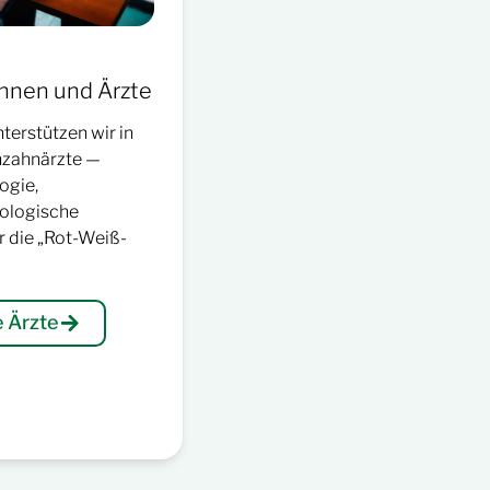
nnen und Ärzte
terstützen wir in
chzahnärzte —
ogie,
iologische
r die „Rot-Weiß-
 Ärzte