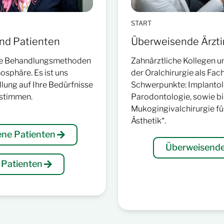
START
nd Patienten
Überweisende Ärzti
ne Behandlungsmethoden
Zahnärztliche Kollegen un
sphäre. Es ist uns
der Oralchirurgie als Fa
dlung auf Ihre Bedürfnisse
Schwerpunkte: Implantol
stimmen.
Parodontologie, sowie b
Mukogingivalchirurgie fü
Ästhetik“.
ne Patienten
Überweisende
 Patienten