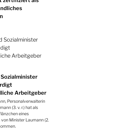
 zertifiziert als
undliches
n
 Sozialminister
rdigt
liche Arbeitgeber
nn, Personalverwalterin
ann (3. v. r.) hat als
länzchen eines
on Minister Laumann (2.
enommen.