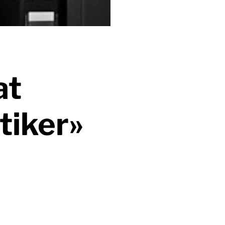
at
tiker»