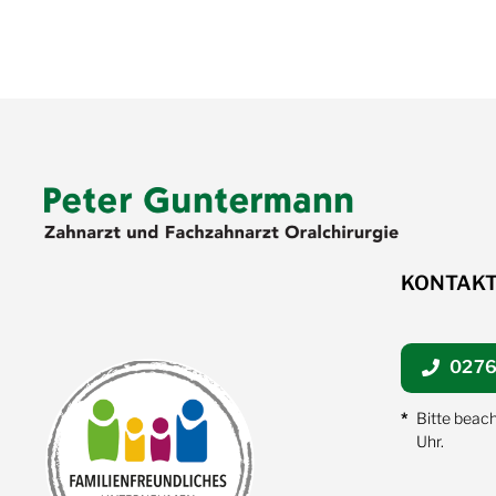
KONTAK
0276
Bitte beac
Uhr.